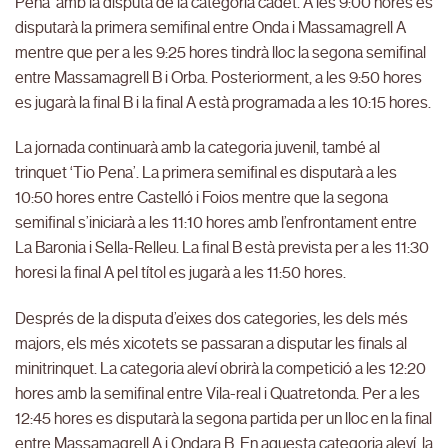
Pena’ amb la disputa de la categoria cadet. A les 9:00 hores es
disputarà la primera semifinal entre Onda i Massamagrell A
mentre que per a les 9:25 hores tindrà lloc la segona semifinal
entre Massamagrell B i Orba. Posteriorment, a les 9:50 hores
es jugarà la final B i la final A està programada a les 10:15 hores.
La jornada continuarà amb la categoria juvenil, també al
trinquet ‘Tio Pena’. La primera semifinal es disputarà a les
10:50 hores entre Castelló i Foios mentre que la segona
semifinal s’iniciarà a les 11:10 hores amb l’enfrontament entre
La Baronia i Sella-Relleu. La final B està prevista per a les 11:30
horesi la final A pel títol es jugarà a les 11:50 hores.
Després de la disputa d’eixes dos categories, les dels més
majors, els més xicotets se passaran a disputar les finals al
minitrinquet. La categoria aleví obrirà la competició a les 12:20
hores amb la semifinal entre Vila-real i Quatretonda. Per a les
12:45 hores es disputarà la segona partida per un lloc en la final
entre Massamagrell A i Ondara B. En aquesta categoria aleví, la