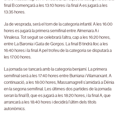
final B començarà a les 13:10 hores i la final A es jugarà a les
13:35 hores.
Ja de vesprada, serà el torn de la categoria infantil. A les 16:00
hores es jugarà la primera semifinal entre Almenara A i
Vinalesa. Tot seguit se celebrarà l’altra, cap a les 16:20 hores,
entre La Baronia i Gata de Gorgos. La final B tindrà lloc a les
16:40 hores i la final A pel trofeu de la categoria se disputarà a
les 17:00 hores.
La jornada se tancarà amb la categoria benjamí. La primera
semifinal serà a les 17:40 hores entre Burriana i Vilamarxant. A
continuació, a les 18:00 hores, Massamagrell s’amidarà a Dénia
en la segona semifinal. Les últimes dos partides de la jornada
seran la final B, que es jugarà a les 18:20 hores, i la final A, que
arrancarà a les 18:40 hores i decidirà l’últim dels títols
autonòmics.