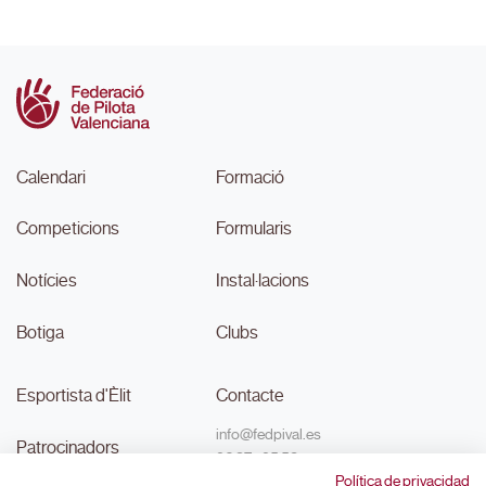
Calendari
Formació
Competicions
Formularis
Notícies
Instal·lacions
Botiga
Clubs
Esportista d'Èlit
Contacte
info@fedpival.es
Patrocinadors
96 374 95 58
Política de privacidad
C/Marqués de Sant Joan nº 32,