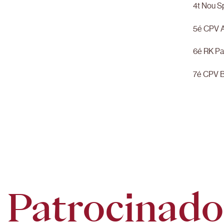
4t Nou Sp
5é CPV A
6é RK Pa
7é CPV B
Patrocinado