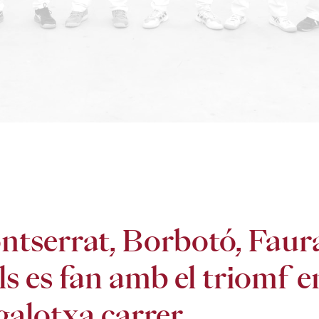
tserrat, Borbotó, Faura
ls es fan amb el triomf e
galotxa carrer