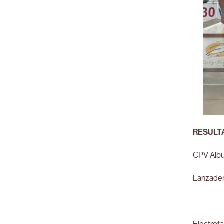
RESULT
CPV Albu
Lanzader