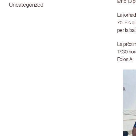
amb 13 p
Uncategorized
La jornad
70. Els q
per la ba
La pròxim
17:30 hor
Foios A.