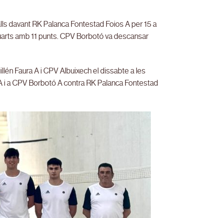
alls davant RK Palanca Fontestad Foios A per 15 a
 quarts amb 11 punts. CPV Borbotó va descansar
llén Faura A i CPV Albuixech el dissabte a les
 A i a CPV Borbotó A contra RK Palanca Fontestad