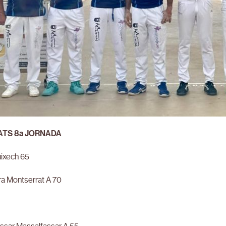
ATS 8a JORNADA
ixech 65
a Montserrat A 70