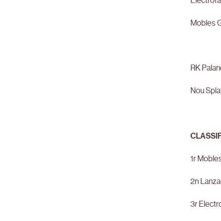
Electrof
Mobles G
RK Palan
Nou Splay
CLASSI
1r Mobles
2n Lanza
3r Electr