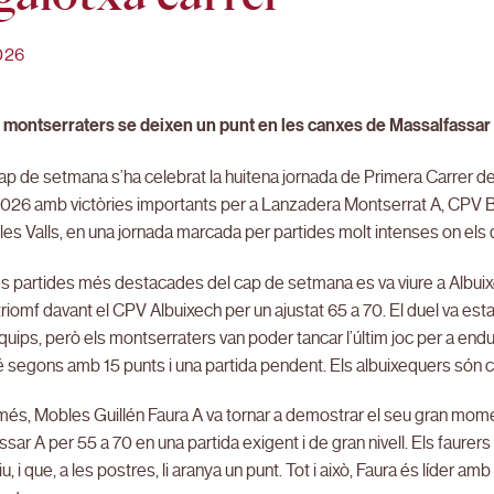
026
i montserraters se deixen un punt en les canxes de Massalfassar i 
ap de setmana s’ha celebrat la huitena jornada de Primera Carrer d
2026 amb victòries importants per a Lanzadera Montserrat A, CPV B
les Valls, en una jornada marcada per partides molt intenses on els 
es partides més destacades del cap de setmana es va viure a Albui
 triomf davant el CPV Albuixech per un ajustat 65 a 70. El duel va estar
quips, però els montserraters van poder tancar l’últim joc per a end
é segons amb 15 punts i una partida pendent. Els albuixequers són 
més, Mobles Guillén Faura A va tornar a demostrar el seu gran mom
sar A per 55 a 70 en una partida exigent i de gran nivell. Els faurers 
u, i que, a les postres, li aranya un punt. Tot i això, Faura és líder 