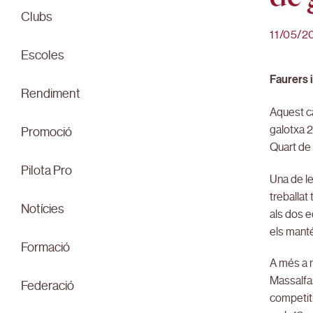
Clubs
11/05/2
Escoles
Faurers 
Rendiment
Aquest c
galotxa 
Promoció
Quart de 
Pilota Pro
Una de l
treballat
Notícies
als dos e
els mant
Formació
A més a 
Massalfas
Federació
competiti