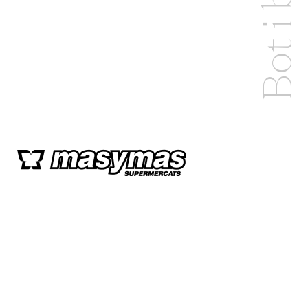
Bot i braç