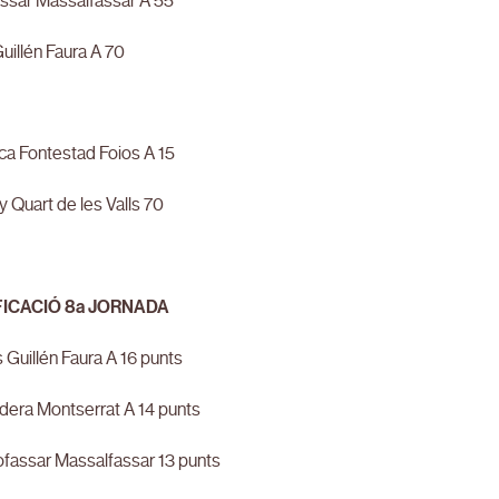
assar Massalfassar A 55
uillén Faura A 70
ca Fontestad Foios A 15
 Quart de les Valls 70
FICACIÓ 8a JORNADA
 Guillén Faura A 16 punts
dera Montserrat A 14 punts
ofassar Massalfassar 13 punts