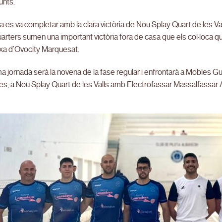
unts.
a es va completar amb la clara victòria de Nou Splay Quart de les V
uarters sumen una important victòria fora de casa que els col·loca
ixa d’Ovocity Marquesat.
a jornada serà la novena de la fase regular i enfrontarà a Mobles Gui
es, a Nou Splay Quart de les Valls amb Electrofassar Massalfassar