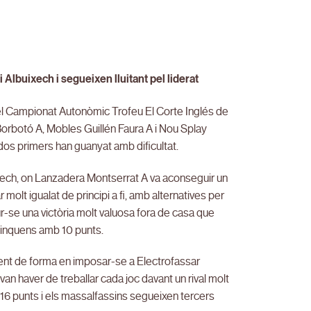
Albuixech i segueixen lluitant pel liderat
el Campionat Autonòmic Trofeu El Corte Inglés de
orbotó A, Mobles Guillén Faura A i Nou Splay
dos primers han guanyat amb dificultat.
xech, on Lanzadera Montserrat A va aconseguir un
 molt igualat de principi a fi, amb alternatives per
ur-se una victòria molt valuosa fora de casa que
cinquens amb 10 punts.
ent de forma en imposar-se a Electrofassar
van haver de treballar cada joc davant un rival molt
amb 16 punts i els massalfassins segueixen tercers