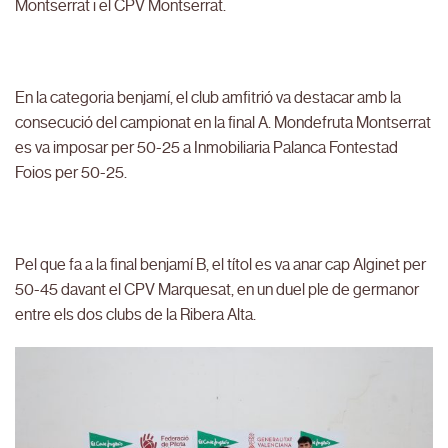
Montserrat i el CPV Montserrat.
En la categoria benjamí, el club amfitrió va destacar amb la
consecució del campionat en la final A. Mondefruta Montserrat
es va imposar per 50-25 a Inmobiliaria Palanca Fontestad
Foios per 50-25.
Pel que fa a la final benjamí B, el títol es va anar cap Alginet per
50-45 davant el CPV Marquesat, en un duel ple de germanor
entre els dos clubs de la Ribera Alta.