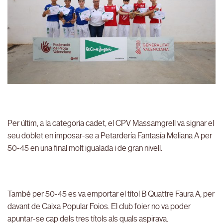
Per últim, a la categoria cadet, el CPV Massamgrell va signar el
seu doblet en imposar-se a Petardería Fantasía Meliana A per
50-45 en una final molt igualada i de gran nivell.
També per 50-45 es va emportar el títol B Quattre Faura A, per
davant de Caixa Popular Foios. El club foier no va poder
apuntar-se cap dels tres títols als quals aspirava.