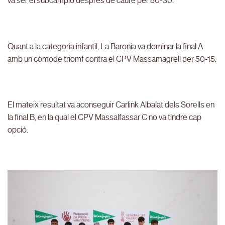
va ser el subcampió després de caure per 50-30.
Quant a la categoria infantil, La Baronia va dominar la final A
amb un còmode triomf contra el CPV Massamagrell per 50-15.
El mateix resultat va aconseguir Carlink Albalat dels Sorells en
la final B, en la qual el CPV Massalfassar C no va tindre cap
opció.