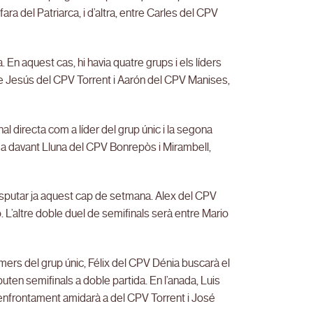
a del Patriarca, i d’altra, entre Carles del CPV
. En aquest cas, hi havia quatre grups i els líders
e Jesús del CPV Torrent i Aarón del CPV Manises,
l directa com a líder del grup únic i la segona
tida davant Lluna del CPV Bonrepòs i Mirambell,
 disputar ja aquest cap de setmana. Alex del CPV
 L’altre doble duel de semifinals serà entre Mario
rimers del grup únic, Félix del CPV Dénia buscarà el
uten semifinals a doble partida. En l’anada, Luis
 enfrontament amidarà a del CPV Torrent i José