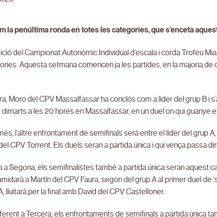
 la penúltima ronda en totes les categories, que s’enceta aque
ició del Campionat Autonòmic Individual d’escala i corda Trofeu Mia
ories. Aquesta setmana comencen ja les partides, en la majoria de c
.
a, Moro del CPV Massalfassar ha conclós com a líder del grup B i 
 dimarts a les 20 hores en Massalfassar, en un duel on qui guanye est
és, l’altre enfrontament de semifinals serà entre el líder del grup 
del CPV Torrent. Els duels seran a partida única i qui vença passa dire
a a Segona, els semifinalistes també a partida única seran aquest c
amidarà a Martín del CPV Faura, segon del grup A al primer duel de ‘s
A, lluitarà per la final amb David del CPV Castelloner.
eferent a Tercera, els enfrontaments de semifinals a partida única