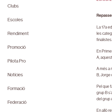
Clubs
Repassem
Escoles
La 17a ed
les categ
Rendiment
finalistes
Promoció
En Primer
A, aquest
Pilota Pro
A més a m
Notícies
B, Jorge 
Pel que f
Formació
grup B s’
del grup 
Federació
En allò r