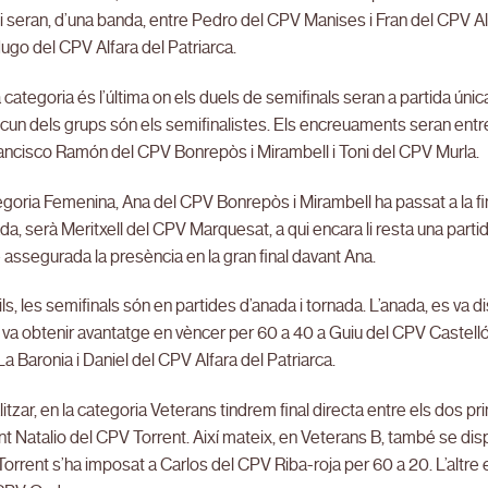
 seran, d’una banda, entre Pedro del CPV Manises i Fran del CPV Alfar
ugo del CPV Alfara del Patriarca.
 categoria és l’última on els duels de semifinals seran a partida única
cun dels grups són els semifinalistes. Els encreuaments seran entr
rancisco Ramón del CPV Bonrepòs i Mirambell i Toni del CPV Murla.
egoria Femenina, Ana del CPV Bonrepòs i Mirambell ha passat a la fina
ada, serà Meritxell del CPV Marquesat, a qui encara li resta una par
é assegurada la presència en la gran final davant Ana.
ls, les semifinals són en partides d’anada i tornada. L’anada, es va
 va obtenir avantatge en vèncer per 60 a 40 a Guiu del CPV Castelló.
a Baronia i Daniel del CPV Alfara del Patriarca.
alitzar, en la categoria Veterans tindrem final directa entre els dos p
ant Natalio del CPV Torrent. Així mateix, en Veterans B, també se disp
orrent s’ha imposat a Carlos del CPV Riba-roja per 60 a 20. L’altre