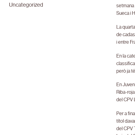
Uncategorized
setmana i
Sueca i H
La quarta
de cadas
i entre F
En la cat
classific
però ja t
En Juveni
Riba-roja
del CPV L
Per a fin
títol dav
del CPV T