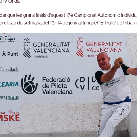
 CPV Onda.
dar que les grans finals d’aquest 17é Campionat Autonòmic Individu
n el cap de setmana del 13 i 14 de juny al trinquet ‘El Rullo’ de Riba-r