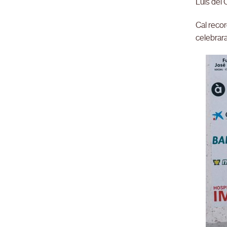
Luis del
Cal recor
celebrara