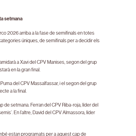
sta setmana
rco 2026 arriba a la fase de semifinals en totes
ategories úniques, de semifinals per a decidir els
s’amidarà a Xavi del CPV Manises, segon del grup
arà en la gran final.
A, Puma del CPV Massalfassar, i el segon del grup
cte a la final.
ap de setmana. Ferran del CPV Riba-roja, líder del
emis’. En l’altre, David del CPV Almassora, líder
 també estan programats per a aquest cap de