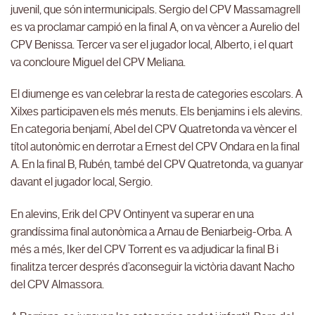
juvenil, que són intermunicipals. Sergio del CPV Massamagrell
es va proclamar campió en la final A, on va vèncer a Aurelio del
CPV Benissa. Tercer va ser el jugador local, Alberto, i el quart
va concloure Miguel del CPV Meliana.
El diumenge es van celebrar la resta de categories escolars. A
Xilxes participaven els més menuts. Els benjamins i els alevins.
En categoria benjamí, Abel del CPV Quatretonda va vèncer el
títol autonòmic en derrotar a Ernest del CPV Ondara en la final
A. En la final B, Rubén, també del CPV Quatretonda, va guanyar
davant el jugador local, Sergio.
En alevins, Erik del CPV Ontinyent va superar en una
grandíssima final autonòmica a Arnau de Beniarbeig-Orba. A
més a més, Iker del CPV Torrent es va adjudicar la final B i
finalitza tercer després d’aconseguir la victòria davant Nacho
del CPV Almassora.