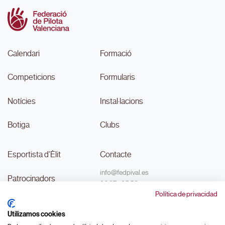
Calendari
Formació
Competicions
Formularis
Notícies
Instal·lacions
Botiga
Clubs
Esportista d'Èlit
Contacte
info@fedpival.es
Patrocinadors
96 374 95 58
Política de privacidad
C/Marqués de Sant Joan nº 32,
Transparència
baix B,
Utilizamos cookies
46015, València