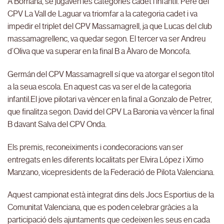
A Borriana, se jugaven les categories cadet i infantil. Pere del
CPV La Vall de Laguar va triomfar a la categoria cadet i va
impedir el triplet del CPV Massamagrell, ja que Lucas del club
massamagrellenc, va quedar segon. El tercer va ser Andreu
d’Oliva que va superar en la final B a Àlvaro de Moncofa.
Germán del CPV Massamagrell sí que va atorgar el segon títol
a la seua escola. En aquest cas va ser el de la categoria
infantil.El jove pilotari va vèncer en la final a Gonzalo de Petrer,
que finalitza segon. David del CPV La Baronia va vèncer la final
B davant Salva del CPV Onda.
Els premis, reconeiximents i condecoracions van ser
entregats en les diferents localitats per Elvira López i Ximo
Manzano, vicepresidents de la Federació de Pilota Valenciana.
Aquest campionat està integrat dins dels Jocs Esportius de la
Comunitat Valenciana, que es poden celebrar gràcies a la
participació dels ajuntaments que cedeixen les seus en cada