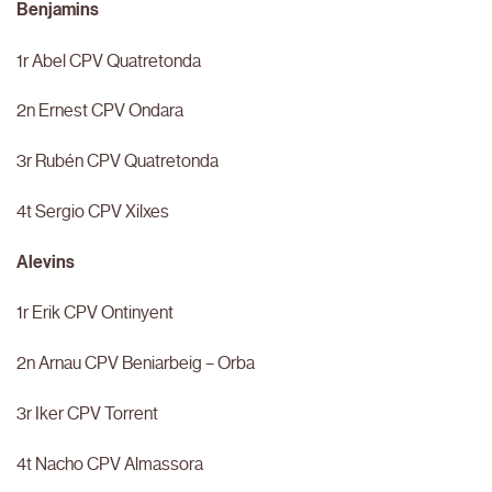
Benjamins
1r Abel CPV Quatretonda
2n Ernest CPV Ondara
3r Rubén CPV Quatretonda
4t Sergio CPV Xilxes
Alevins
1r Erik CPV Ontinyent
2n Arnau CPV Beniarbeig – Orba
3r Iker CPV Torrent
4t Nacho CPV Almassora