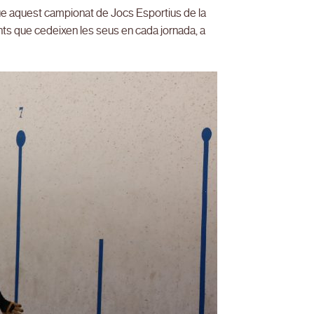
ue aquest campionat de Jocs Esportius de la
nts que cedeixen les seus en cada jornada, a