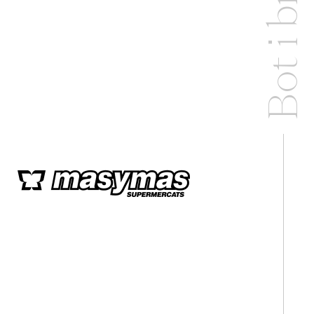
Bot i braç