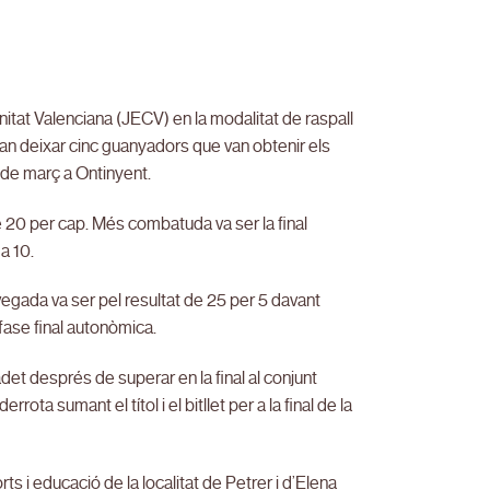
itat Valenciana (JECV) en la modalitat de raspall
van deixar cinc guanyadors que van obtenir els
 8 de març a Ontinyent.
 20 per cap. Més combatuda va ser la final
a 10.
a vegada va ser pel resultat de 25 per 5 davant
 fase final autonòmica.
det després de superar en la final al conjunt
ta sumant el títol i el bitllet per a la final de la
rts i educació de la localitat de Petrer i d’Elena