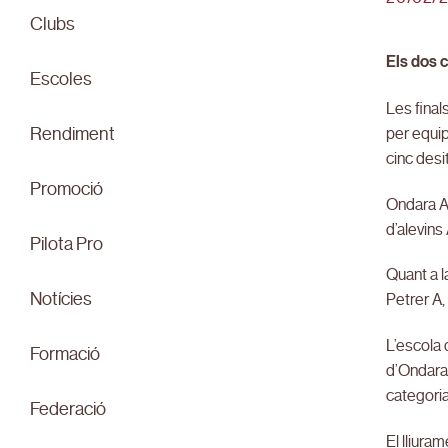
Clubs
Els dos 
Escoles
Les final
per equip
Rendiment
cinc desi
Promoció
Ondara A 
d’alevins
Pilota Pro
Quant a l
Notícies
Petrer A,
L’escola 
Formació
d’Ondara 
categoria
Federació
El lliura