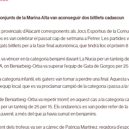
conjunts de la Marina Alta van aconseguir dos bitllets cadascun
s provincials d’Alacant corresponents als Jocs Esportius de la Comun
s es van celebrar el passat cap de setmana a Petrer. Les partides 
tjats bitllets per a la fase final autonòmica, que tindrà lloc el pròxim
va vèncer en la categoria benjamí davant La Nucia per un tanteig de
 A, on Beniarbeig-Orba va superar l’equip de Gata de Gorgos per 25 
a categoria infantil, els gaters van tornar a perdre una final. Aquest
 equip local, que es va proclamar campió de la categoria i passa a la
de Beniarbeig-Orba va repetir triomf, en aquest cas a la categoria ca
per un tanteig de 25 per 15. Els ondarencs es van poder refer de la derro
 juvenil, a més del que ja havia sumat en benjamins.
ment dels trofeus va ser a càrrec de Patricia Martínez, regidora d’espo