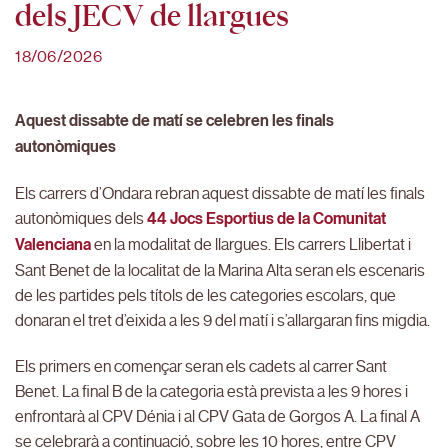
dels JECV de llargues
18/06/2026
Aquest dissabte de matí se celebren les finals
autonòmiques
Els carrers d’Ondara rebran aquest dissabte de matí les finals
autonòmiques dels
44 Jocs Esportius de la Comunitat
Valenciana
en la modalitat de llargues. Els carrers Llibertat i
Sant Benet de la localitat de la Marina Alta seran els escenaris
de les partides pels títols de les categories escolars, que
donaran el tret d’eixida a les 9 del matí i s’allargaran fins migdia.
Els primers en començar seran els cadets al carrer Sant
Benet. La final B de la categoria està prevista a les 9 hores i
enfrontarà al CPV Dénia i al CPV Gata de Gorgos A. La final A
se celebrarà a continuació, sobre les 10 hores, entre CPV