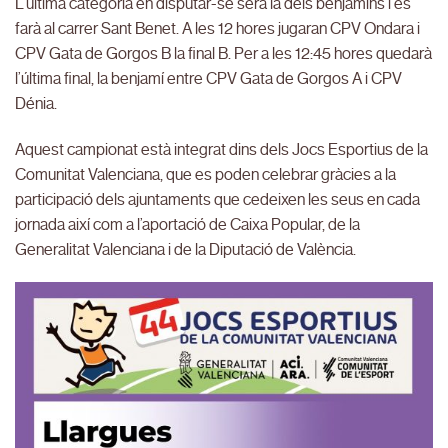
L’última categoria en disputar-se serà la dels benjamins i es
farà al carrer Sant Benet. A les 12 hores jugaran CPV Ondara i
CPV Gata de Gorgos B la final B. Per a les 12:45 hores quedarà
l’última final, la benjamí entre CPV Gata de Gorgos A i CPV
Dénia.
Aquest campionat està integrat dins dels Jocs Esportius de la
Comunitat Valenciana, que es poden celebrar gràcies a la
participació dels ajuntaments que cedeixen les seus en cada
jornada així com a l’aportació de Caixa Popular, de la
Generalitat Valenciana i de la Diputació de València.