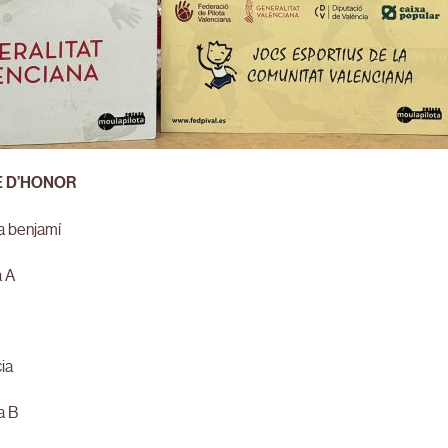
 D’HONOR
a benjamí
a A
ia
a B