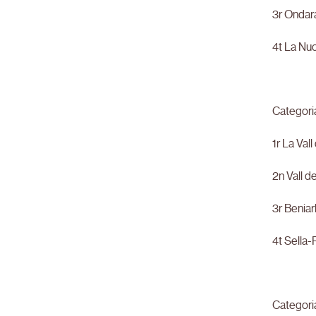
3r Ondar
4t La Nuc
Categori
1r La Val
2n Vall d
3r Benia
4t Sella-
Categoria