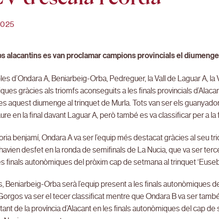
2025
ps alacantins es van proclamar campions provincials el diumenge
es d’Ondara A, Beniarbeig-Orba, Pedreguer, la Vall de Laguar A, la V
ues gràcies als triomfs aconseguits a les finals provincials d’Alaca
s aquest diumenge al trinquet de Murla. Tots van ser els guanyado
ure en la final davant Laguar A, però també es va classificar per a la
ria benjamí, Ondara A va ser l’equip més destacat gràcies al seu tri
havien desfet en la ronda de semifinals de La Nucia, que va ser terce
es finals autonòmiques del pròxim cap de setmana al trinquet ‘Euse
s, Beniarbeig-Orba serà l’equip present a les finals autonòmiques de
orgos va ser el tecer classificat mentre que Ondara B va ser també q
ant de la província d’Alacant en les finals autonòmiques del cap d