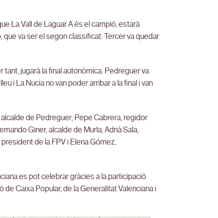
i que La Vall de Laguar A és el campió, estarà
 que va ser el segon classificat. Tercer va quedar
per tant, jugarà la final autonòmica. Pedreguer va
u i La Nucia no van poder arribar a la final i van
s, alcalde de Pedreguer; Pepe Cabrera, regidor
emando Giner, alcalde de Murla; Adrià Sala,
s, president de la FPV i Elena Gómez,
ana es pot celebrar gràcies a la participació
 de Caixa Popular, de la Generalitat Valenciana i