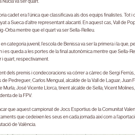
La Nucia va ser quart.
ria cadet era l’única que classificava als dos equips finalistes. Tot 
t a Sueca d’altre representant alacantí. En aquest cas, Vall de Pop,
g-Orba mentre que el quart va ser Sella-Relleu.
, en categoria juvenil, l’escola de Benissa va ser la primera i la que, 
 i es queda a les portes de la final autonòmica mentre que Sella-Relle
r i quart, respectivament.
ment dels premis i condecoracions va córrer a càrrec de Sergi Ferrú
 de Pedreguer; Carlos Mengual, alcalde de la Vall de Laguar; Juan F
e Murla; José Vicente Llorca, tinent alcalde de Sella; Vicent Moline
denta de la FPV.
car que aquest campionat de Jocs Esportius de la Comunitat Valenci
taments que cedeixen les seus en cada jornada així com a l’aportació
utació de València.