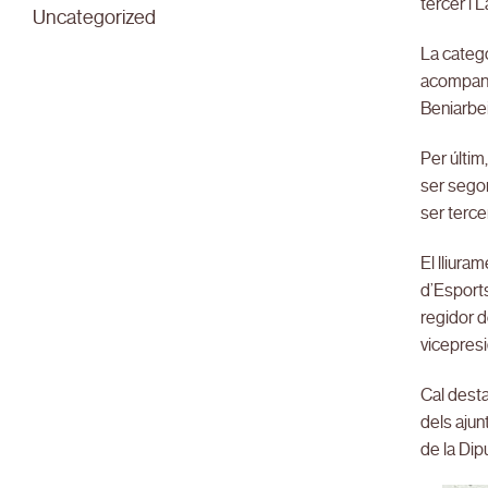
tercer i 
Uncategorized
La catego
acompanya
Beniarbei
Per últim
ser segon
ser terce
El lliura
d’Esports
regidor d
vicepresi
Cal desta
dels ajun
de la Dip