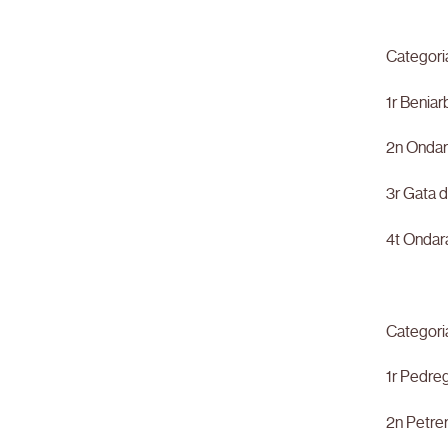
Categoria
1r Benia
2n Ondar
3r Gata 
4t Ondar
Categoria
1r Pedre
2n Petre