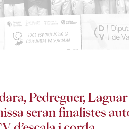
ara, Pedreguer, Laguar 
issa seran finalistes au
V d’escala i corda