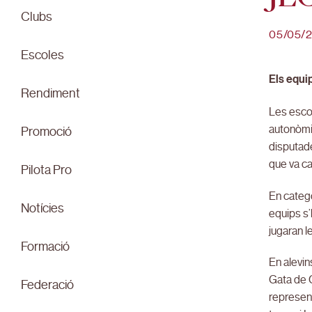
Clubs
05/05/
Escoles
Els equi
Rendiment
Les escol
autonòmiq
Promoció
disputade
que va ca
Pilota Pro
En catego
Notícies
equips s’
jugaran l
Formació
En alevin
Gata de G
Federació
represent