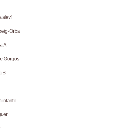
 aleví
rbeig-Orba
a A
de Gorgos
a B
 infantil
guer
r