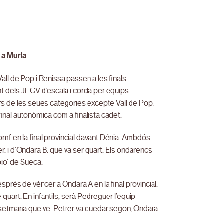
 a Murla
all de Pop i Benissa passen a les finals
nt dels JECV d’escala i corda per equips
rs de les seues categories excepte Vall de Pop,
 final autonòmica com a finalista cadet.
omf en la final provincial davant Dénia. Ambdós
r, i d’Ondara B, que va ser quart. Els ondarencs
bio’ de Sueca.
sprés de vèncer a Ondara A en la final provincial.
uart. En infantils, serà Pedreguer l’equip
e setmana que ve. Petrer va quedar segon, Ondara