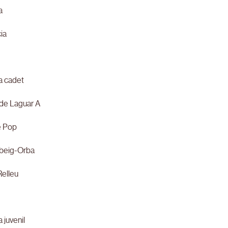
a
ia
a cadet
l de Laguar A
e Pop
rbeig-Orba
Relleu
 juvenil