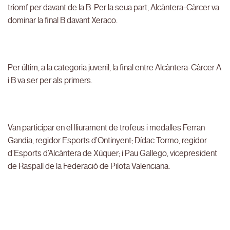
triomf per davant de la B. Per la seua part, Alcàntera-Càrcer va
dominar la final B davant Xeraco.
Per últim, a la categoria juvenil, la final entre Alcàntera-Càrcer A
i B va ser per als primers.
Van participar en el lliurament de trofeus i medalles Ferran
Gandia, regidor Esports d’Ontinyent; Dídac Tormo, regidor
d’Esports d’Alcàntera de Xúquer; i Pau Gallego, vicepresident
de Raspall de la Federació de Pilota Valenciana.