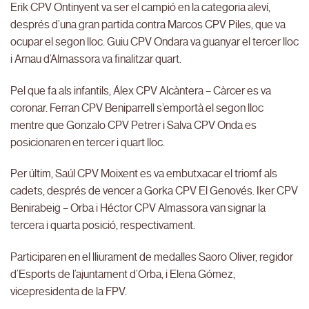
Erik CPV Ontinyent va ser el campió en la categoria aleví,
després d’una gran partida contra Marcos CPV Piles, que va
ocupar el segon lloc. Guiu CPV Ondara va guanyar el tercer lloc
i Arnau d’Almassora va finalitzar quart.
Pel que fa als infantils, Álex CPV Alcàntera – Càrcer es va
coronar. Ferran CPV Beniparrell s’emportà el segon lloc
mentre que Gonzalo CPV Petrer i Salva CPV Onda es
posicionaren en tercer i quart lloc.
Per últim, Saúl CPV Moixent es va embutxacar el triomf als
cadets, després de vencer a Gorka CPV El Genovés. Iker CPV
Benirabeig – Orba i Héctor CPV Almassora van signar la
tercera i quarta posició, respectivament.
Participaren en el lliurament de medalles Saoro Oliver, regidor
d’Esports de l’ajuntament d’Orba, i Elena Gómez,
vicepresidenta de la FPV.