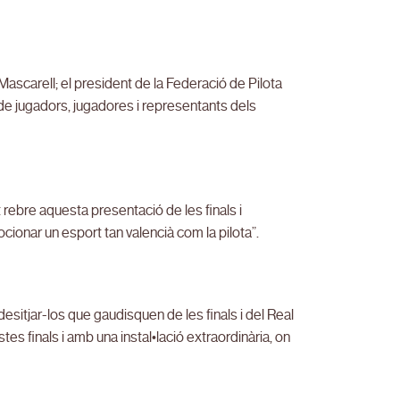
ascarell; el president de la Federació de Pilota
 de jugadors, jugadores i representants dels
 rebre aquesta presentació de les finals i
ocionar un esport tan valencià com la pilota”.
í i desitjar-los que gaudisquen de les finals i del Real
finals i amb una instal•lació extraordinària, on