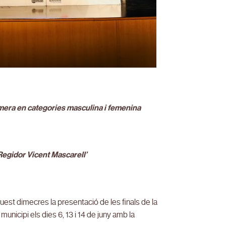
imera en categories masculina i femenina
 ‘Regidor Vicent Mascarell’
quest dimecres la presentació de les finals de la
unicipi els dies 6, 13 i 14 de juny amb la