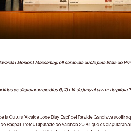
avarda i Moixent-Massamagrell seran els duels pels títols de Pr
rtides es disputaran els dies 6, 13 i 14 de juny al carrer de pilota
e la Cultura ‘Alcalde José Blay Espí’ del Real de Gandia va acollir a
 de Raspall Trofeu Diputació de València 2026, què es disputaran al m