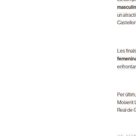
masculi
un atract
Castellon
Les final
femenin
enfrontar
Per últim
Moixent L
Real de 