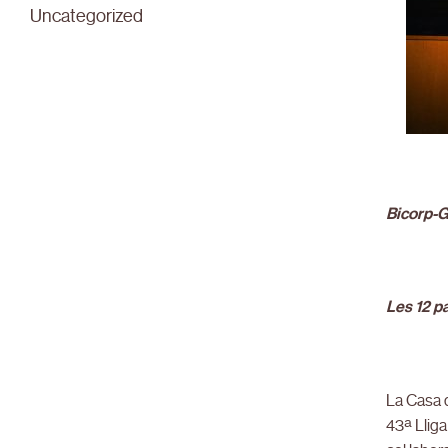
Uncategorized
Bicorp-G
Les 12 pa
La Casa d
43ª Lliga