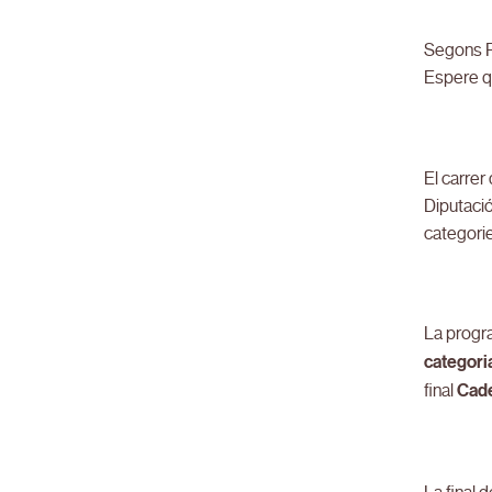
Segons Pa
Espere qu
El carrer
Diputació
categori
La progra
categori
final
Cade