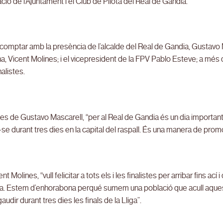
ació de l’Ajuntament i el Club de Pilota del Real de Gandia.
 comptar amb la presència de l’alcalde del Real de Gandia, Gustavo M
a, Vicent Molines; i el vicepresident de la FPV Pablo Esteve; a més
nalistes.
es de Gustavo Mascarell, “per al Real de Gandia és un dia important
-se durant tres dies en la capital del raspall. És una manera de prom
nt Molines, “vull felicitar a tots els i les finalistes per arribar fins ac
. Estem d’enhorabona perqué sumem una població que acull aquestes 
udir durant tres dies les finals de la Lliga”.