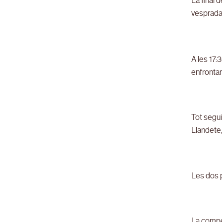
La final 
vesprada,
A les 17:
enfrontar
Tot segui
Llandete,
Les dos p
La compet