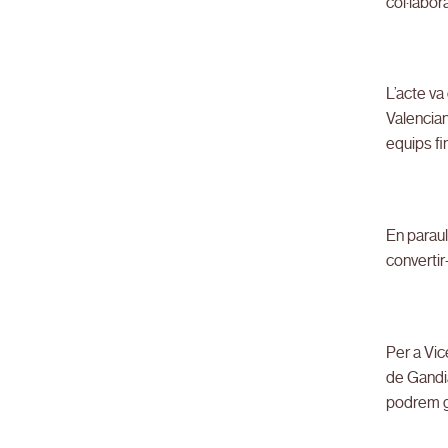
col·labor
L’acte va
Valencian
equips fi
En paraul
convertir
Per a Vice
de Gandia
podrem ga