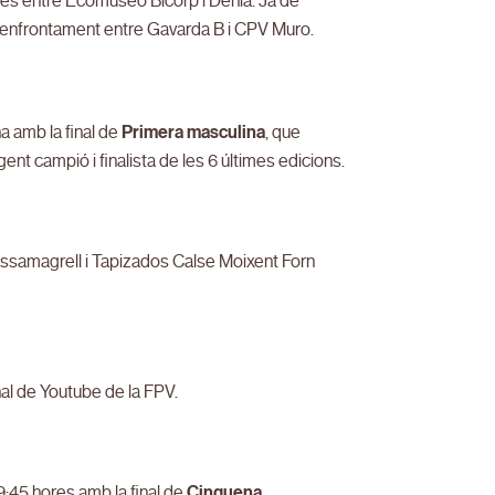
ces entre Ecomuseo Bicorp i Dénia. Ja de
’enfrontament entre Gavarda B i CPV Muro.
a amb la final de
Primera masculina
, que
gent campió i finalista de les 6 últimes edicions.
ssamagrell i Tapizados Calse Moixent Forn
al de Youtube de la FPV.
9:45 hores amb la final de
Cinquena