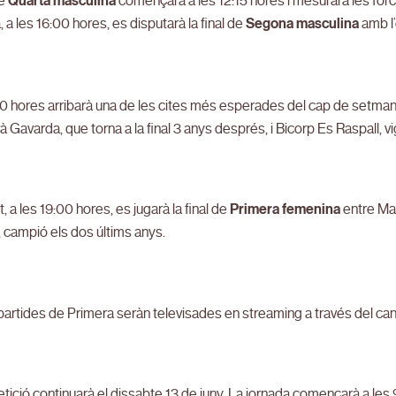
de
Quarta masculina
començarà a les 12:15 hores i mesurarà les for
 a les 16:00 hores, es disputarà la final de
Segona masculina
amb l
30 hores arribarà una de les cites més esperades del cap de setman
à Gavarda, que torna a la final 3 anys després, i Bicorp Es Raspall, vi
t, a les 19:00 hores, es jugarà la final de
Primera femenina
entre Ma
 campió els dos últims anys.
artides de Primera seràn televisades en streaming a través del can
ició continuarà el dissabte 13 de juny. La jornada començarà a les 