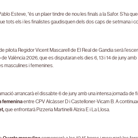
blo Esteve, “és un plaer tindre de nou les finals a la Safor. S’ha que
e tots els i les finalistes gaudisquen dels dos caps de setmana i co
 de pilota Regidor Vicent Mascarell de El Real de Gandia serà l’escena
 de València 2026, que es disputaran els dies 6, 13 i 14 de juny amb l
es masculines i femenines.
mació arrancarà el dissabte 6 de juny amb una intensa jornada de fina
a femenina
entre CPV Alcàsser D i Castelloner-Vicam B. A continuació
t,
que enfrontarà Pizzeria Martinelli Alzira E i La Llosa.