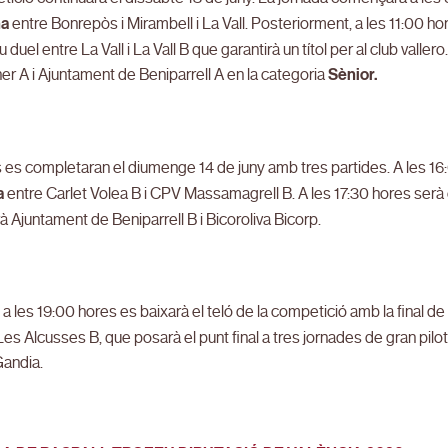
na
entre Bonrepòs i Mirambell i La Vall. Posteriorment, a les 11:00 hor
iu duel entre La Vall i La Vall B que garantirà un títol per al club vall
er A i Ajuntament de Beniparrell A en la categoria
Sènior.
s es completaran el diumenge 14 de juny amb tres partides. A les 16:
a
entre Carlet Volea B i CPV Massamagrell B. A les 17:30 hores serà el
à Ajuntament de Beniparrell B i Bicoroliva Bicorp.
, a les 19:00 hores es baixarà el teló de la competició amb la final d
es Alcusses B, que posarà el punt final a tres jornades de gran pilot
Gandia.