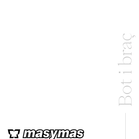
Bot i braç