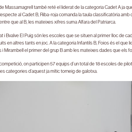
de Massamagrell també reté el liderat de la categoria Cadet A ja que
Respecte al Cadet B, Riba-roja comanda la taula classificatòria amb 
ntre que al B, les mateixes xifres suma Alfara del Patriarca.
 i Bvalve El Puig són les escoles que se situen al primer lloc de cad
ts en altres tants en joc. A la categoria Infantils B, Foios és el que 
i Mirambell el primer del grup B amb les mateixes dades que els fo
ompetició, on participen 57 equips d’un total de 18 escoles de pilota 
les categories d’aquest ja mític torneig de galotxa.