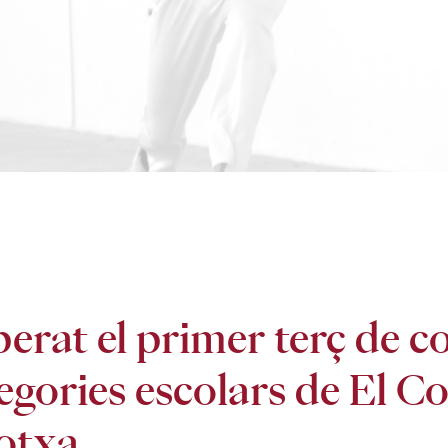
erat el primer terç de c
egories escolars de El Co
otxa