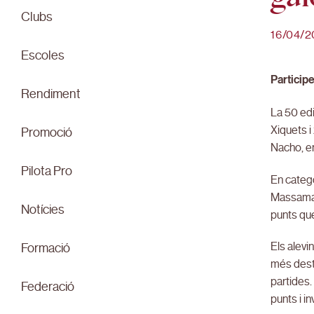
Clubs
16/04/2
Escoles
Participe
Rendiment
La 50 ed
Xiquets i
Promoció
Nacho, en
Pilota Pro
En catego
Massamagr
Notícies
punts que
Els alevin
Formació
més desta
partides.
Federació
punts i i