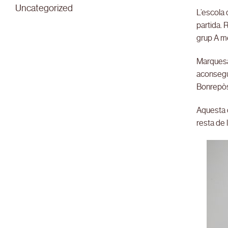
Uncategorized
L’escola 
partida. 
grup A me
Marquesat
aconsegui
Bonrepòs 
Aquesta c
resta de 