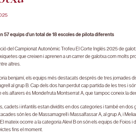
025
n 57 equips d’un total de 18 escoles de pilota diferents
ició del Campionat Autonòmic Trofeu El Corte Inglés 2025 de galo
 xiquetes que creixen i aprenen a un carrer de galotxa com molts pro
tre altres.
ria benjamí, els equips més destacats després de tres jornades disp
ell al grup B. Cap dels dos han perdut cap partida de les tres i só
 els alfarers és Mondefruta Montserrat A, que tampoc coneix la der
s, cadets i infantils estan dividits en dos categories i també en dos gr
cades són les de Massamagrell i Massalfassar A, al grup A, i Melian
 El mateix ocorre a la categoria Aleví B on són els equips de Foios i
nvictes fins el moment.