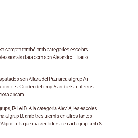
txa compta també amb categories escolars.
fessionals d’ara com són Alejandro, Hilari o
utades són Alfara del Patriarca al grup A i
n primers. Colíder del grup A amb els mateixos
rota encara.
ups, l’A i el B. A la categoria Aleví A, les escoles
a al grup B, amb tres triomfs en altres tantes
 d’Alginet els que marxen líders de cada grup amb 6