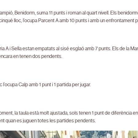
campió, Benidorm, suma 11 punts i roman al quart nivell. Els benidor
 cinqué lloc, l’ocupa Parcent A amb 10 punts i amb un enfrontament p
ia A i Sella estan empatats al sisé esglaó amb 7 punts. Els de la Mar
 encara en tenen dos pendents.
oc l’ocupa Calp amb 1 punt i 1 partida per jugar.
oment, la taula està molt ajustada, sols tenen 1 punt de diferència e
nt quan es juguen totes les partides pendents.