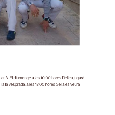
uar A. El diumenge a les 10:00 hores Relleu jugarà
 a la vesprada, a les 17:00 hores Sella es veurà