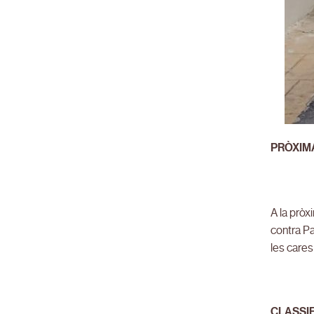
PRÒXIM
A la pròx
contra Pa
les cares
CLASSI