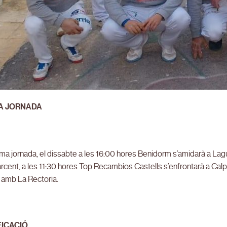
A JORNADA
ima jornada, el dissabte a les 16:00 hores Benidorm s’amidarà a Lag
rcent, a les 11:30 hores Top Recambios Castells s’enfrontarà a Calp i
 amb La Rectoria.
FICACIÓ