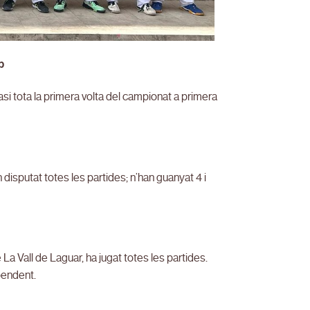
p
asi tota la primera volta del campionat a primera
disputat totes les partides; n’han guanyat 4 i
a Vall de Laguar, ha jugat totes les partides.
pendent.