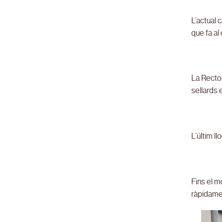
L’actual 
que fa al
La Rector
sellards
L’últim ll
Fins el m
ràpidame