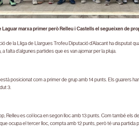
de Laguar marxa primer però Relleu i Castells el segueixen de pro
ció de la Lliga de Llargues Trofeu Diputació d’Alacant ha disputat qu
, a falta d’algunes partides que es van ajornar per la pluja.
està posicionat com a primer de grup amb 14 punts. Els guarers han 
dut 3.
op, Relleu es col·loca en segon lloc amb 13 punts. Com també els de L
 que ocupa el tercer lloc, compta amb 12 punts, però té una partida 