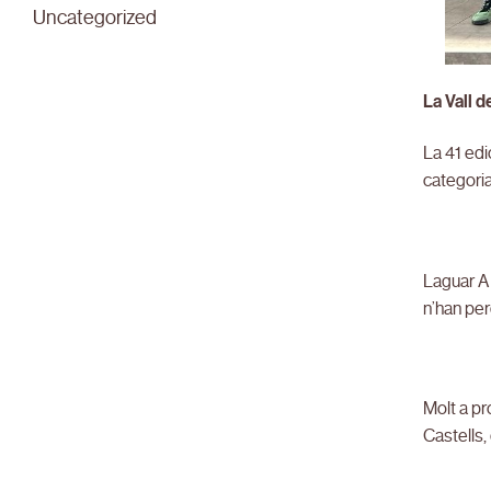
Uncategorized
La Vall 
La 41 edi
categoria
Laguar A 
n’han per
Molt a pr
Castells,