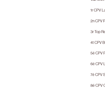
1r CPV La
2n CPV R
3r Top R
4t CPV B
5é CPV P
6é CPV L
7é CPV S
8é CPV C