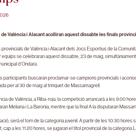
2026
de València i Alacant acolliran aquest dissabte les finals provinc
s provincials de València i Alacant dels Jocs Esportius de la Comunit
 equips se celebraran aquest dissabte, 23 de maig, simultàniament al 
municipal d’Ondara.
s participants buscaran proclamar-se campions provincials i aconsegui
da per al 30 de maig al trinquet de Massamagrell.
íncia de València, a Riba-roja, la competició arrancarà a les 9:00 hore
aran Meliana i La Baronia, mentre que la final A la disputaran Massa
ació, serà el torn de la categoria juvenil. A partir de les 10:30 hores s
, cap a les 11:20 hores, se jugaran el títol provincial de la categoria 