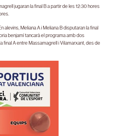
agrell jugaran la final B a partir de les 12:30 hores
ores.
levins, Meliana A i Meliana B disputaran la final
egoria benjamí tancarà el programa amb dos
 la final A entre Massamagrell i Vilamarxant, des de