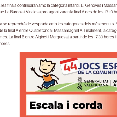
, les finals continuaran amb la categoria infantil. El Genovés i Massam
e La Baronia i Vinalesa protagonitzaran la final A des de les 13:10 h
a se reprendrà de vesprada amb les categories dels més menuts. En a
e la final A entre Quatretonda i Massamagrell A. Finalment, la cat
més. La final B entre Alginet i Marquesat a partir de les 17:30 hores i
 hores.