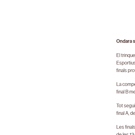
Ondara se
El trinqu
Esportius
finals pr
La compet
final B m
Tot segui
final A, 
Les final
de les 13