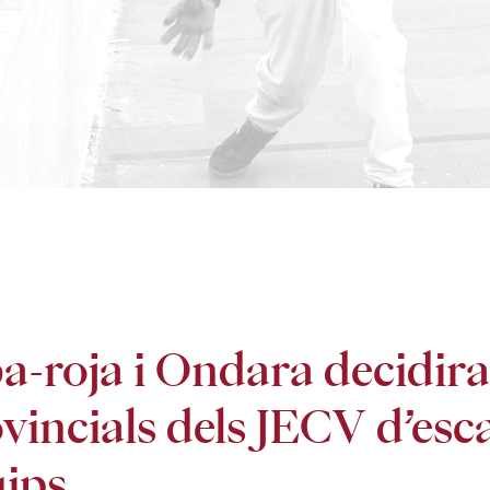
a-roja i Ondara decidir
vincials dels JECV d’esca
ips