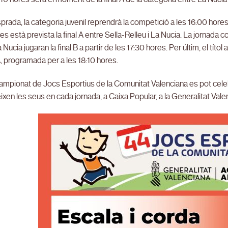
prada, la categoria juvenil reprendrà la competició a les 16:00 hores
es està prevista la final A entre Sella-Relleu i La Nucia. La jornada c
 Nucia jugaran la final B a partir de les 17:30 hores. Per últim, el títol 
 programada per a les 18:10 hores.
mpionat de Jocs Esportius de la Comunitat Valenciana es pot celebr
xen les seus en cada jornada, a Caixa Popular, a la Generalitat Valen