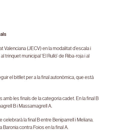
ials
at Valenciana (JECV) en la modalitat d’escala i
trinquet municipal ‘El Rulló’ de Riba-roja i al
r el bitllet per a la final autonòmica, que està
s amb les finals de la categoria cadet. En la final B
magrell B i Massamagrell A.
e celebrarà la final B entre Beniparrell i Meliana.
La Baronia contra Foios en la final A.