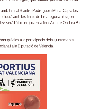
 amb la final B entre Pedreguer i Murla. Cap a les
onclourà amb les finals de la categoria aleví, on
aleví serà l’últim en joc en la final A entre Ondara B i
ar gràcies a la participació dels ajuntaments
ciana i a la Diputació de València.