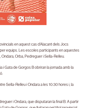
rovincials en aquest cas d’Alacant dels Jocs
a per equips. Les escoles participants en aquestes
a, Ondara, Orba, Pedreguer i Sella-Relleu.
 i Gata de Gorgos B obriran la jornada amb la
ó.
tre Sella-Relleu i Ondara a les 10:30 hores i, la
.
reguer i Ondara, que disputaran la final B. A partir
 Gata de Gorgos, que lluitaran pel títol provincial.