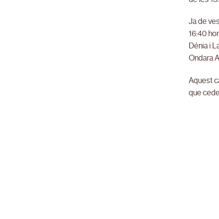
Ja de ves
16:40 hor
Dénia i La
Ondara A,
Aquest ca
que cedei