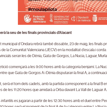
rà la seu de les finals provincials d’Alacant
et municipal d’Ondara rebrà també dissabte, 23 de maig, les finals p
 de la Comunitat Valenciana (JECV) en la modalitat d’escala i cord
ovincials seran les de Dénia, Gata de Gorgos, La Nucia, Laguar, Murl
ició començarà a les 9:00 hores amb la categoria benjamí. La Nucia
entre que Gata de Gorgos A i Dénia disputaran la final A, a continuaci
t, serà el torn dels cadets, amb la partida corresponent a la final B en
des de les 11:20 hores que amidarà a Orba davant La Vall de Laguar A
s infantils es jugaran a partir de les 12:30 hores amb el duel entre Ped
:10 hores serà el moment de la final A de la categoria entre La Nucia i