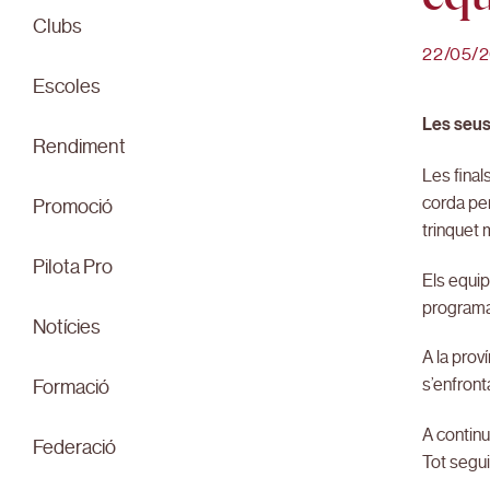
Clubs
22/05/
Escoles
Les seus 
Rendiment
Les final
corda per
Promoció
trinquet 
Pilota Pro
Els equip
programa
Notícies
A la prov
s’enfront
Formació
A continu
Federació
Tot seguit