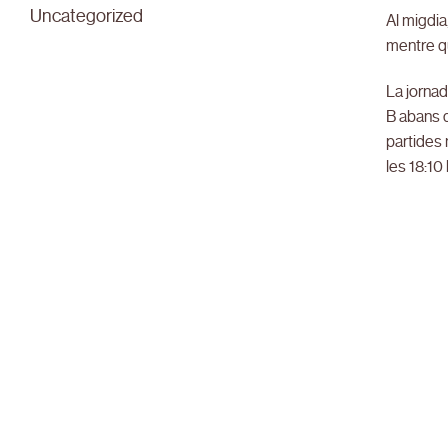
Uncategorized
Al migdia
mentre qu
La jornad
B abans d
partides 
les 18:10