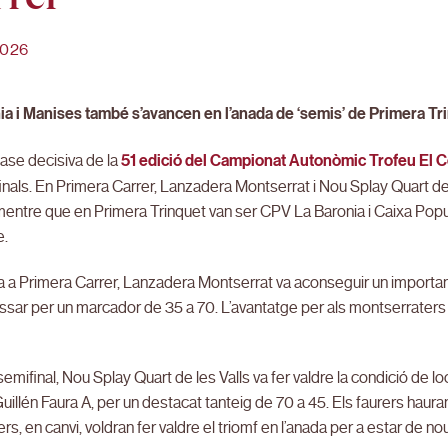
2026
ia i Manises també s’avancen en l’anada de ‘semis’ de Primera Tr
 fase decisiva de la
51 edició del Campionat Autonòmic Trofeu El C
inals. En Primera Carrer, Lanzadera Montserrat i Nou Splay Quart de
mentre que en Primera Trinquet van ser CPV La Baronia i Caixa Pop
e.
a a Primera Carrer, Lanzadera Montserrat va aconseguir un importan
sar per un marcador de 35 a 70. L’avantatge per als montserraters a
a semifinal, Nou Splay Quart de les Valls va fer valdre la condició de lo
illén Faura A, per un destacat tanteig de 70 a 45. Els faurers hauran 
rs, en canvi, voldran fer valdre el triomf en l’anada per a estar de nou 