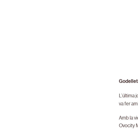
Godelleta
L’última 
va fer am
Amb la vi
Ovocity M