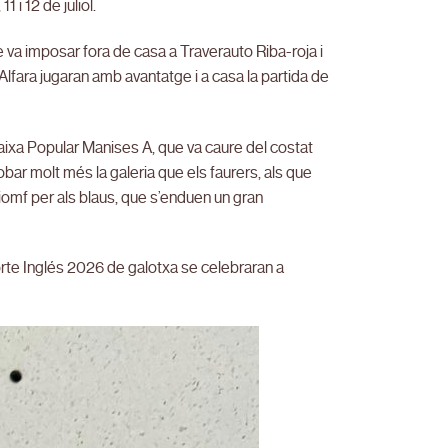
i 12 de juliol.
se va imposar fora de casa a Traverauto Riba-roja i
Alfara jugaran amb avantatge i a casa la partida de
 Caixa Popular Manises A, que va caure del costat
obar molt més la galeria que els faurers, als que
triomf per als blaus, que s’enduen un gran
orte Inglés 2026 de galotxa se celebraran a