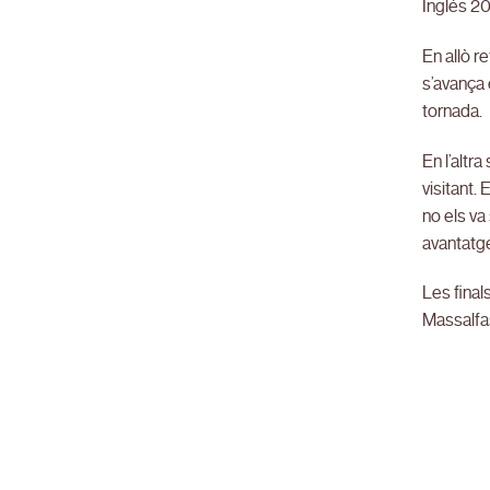
Inglés 20
En allò r
s’avança 
tornada.
En l’altr
visitant.
no els va
avantatge
Les final
Massalfas