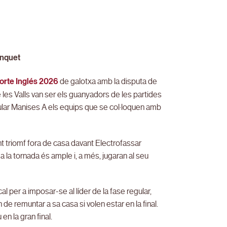
inquet
orte Inglés 2026
de galotxa amb la disputa de
 les Valls van ser els guanyadors de les partides
ular Manises A els equips que se col·loquen amb
t triomf fora de casa davant Electrofassar
 la tornada és ample i, a més, jugaran al seu
cal per a imposar-se al líder de la fase regular,
de remuntar a sa casa si volen estar en la final.
en la gran final.