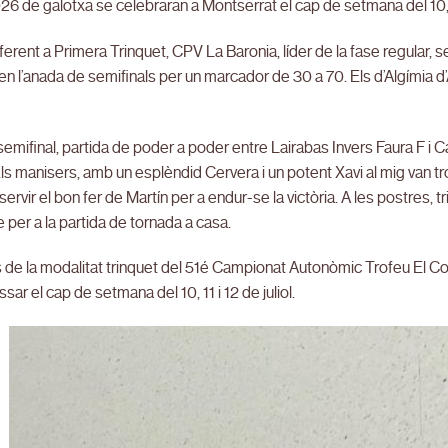
26 de galotxa se celebraran a Montserrat el cap de setmana del 10, 11 
eferent a Primera Trinquet, CPV La Baronia, líder de la fase regular, 
en l’anada de semifinals per un marcador de 30 a 70. Els d’Algímia d’
a semifinal, partida de poder a poder entre Lairabas Invers Faura F i
 Els manisers, amb un esplèndid Cervera i un potent Xavi al mig van tr
 servir el bon fer de Martín per a endur-se la victòria. A les postres, 
 per a la partida de tornada a casa.
s de la modalitat trinquet del 51é Campionat Autonòmic Trofeu El C
sar el cap de setmana del 10, 11 i 12 de juliol.