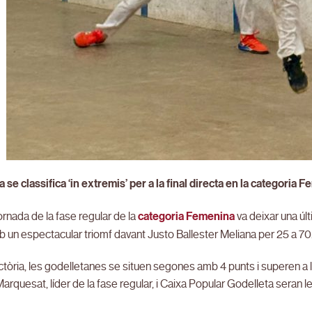
 se classifica ‘in extremis’ per a la final directa en la categoria 
jornada de la fase regular de la
categoria Femenina
va deixar una úl
b un espectacular triomf davant Justo Ballester Meliana per 25 a 70
ctòria, les godelletanes se situen segones amb 4 punts i superen a l
arquesat, líder de la fase regular, i Caixa Popular Godelleta seran le