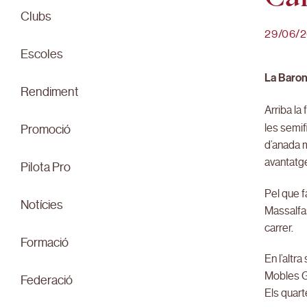
Clubs
29/06/
Escoles
La Baron
Rendiment
Arriba la
les semif
Promoció
d’anada 
avantatg
Pilota Pro
Pel que f
Notícies
Massalfas
carrer.
Formació
En l’altr
Mobles Gu
Federació
Els quarte