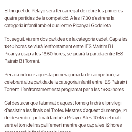
El trinquet de Pelayo serà l’encarregat de rebre les primeres
quatre partides de la competició. A les 17:30 s’estrena la
categoria infantil amb el duel entre Picanya i Godelleta.
Tot seguit, viurem dos partides de la categoria cadet. Cap a les
18:10 hores se viurà l’enfrontament entre IES Marítim B i
Picanya i, cap a les 18:50 hores, se jugarà la partida entre IES
Patraix B i Torrent.
Per a concloure aquesta primera jornada de competició, se
celebrarà altra partida de la categoria infantil entre IES Patraix i
Torrent. L’enfrontament està programat per a les 19:30 hores.
Cal destacar que l’alumnat d’aquest torneig tindrà el privilegi
d’assistir a les finals del Trofeu Mestres d’aquest diumenge, 21
de desembre, pel matí també a Pelayo. A les 10:45 del matí
serà el torn del raspall femení mentre que cap a les 12 hores