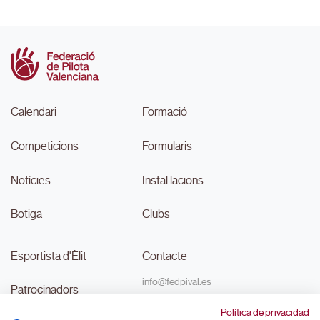
Calendari
Formació
Competicions
Formularis
Notícies
Instal·lacions
Botiga
Clubs
Esportista d'Èlit
Contacte
info@fedpival.es
Patrocinadors
96 374 95 58
Política de privacidad
C/Marqués de Sant Joan nº 32,