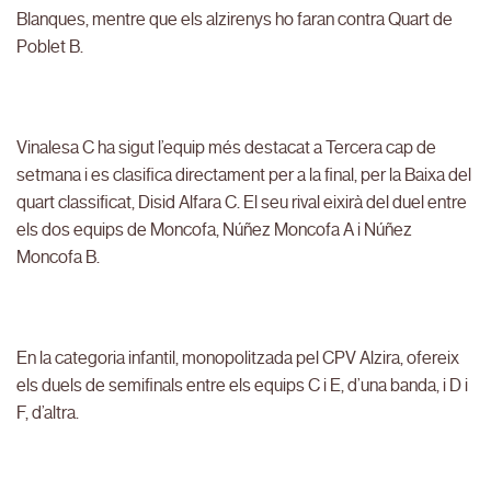
Blanques, mentre que els alzirenys ho faran contra Quart de
Poblet B.
Vinalesa C ha sigut l’equip més destacat a Tercera cap de
setmana i es clasifica directament per a la final, per la Baixa del
quart classificat, Disid Alfara C. El seu rival eixirà del duel entre
els dos equips de Moncofa, Núñez Moncofa A i Núñez
Moncofa B.
En la categoria infantil, monopolitzada pel CPV Alzira, ofereix
els duels de semifinals entre els equips C i E, d’una banda, i D i
F, d’altra.