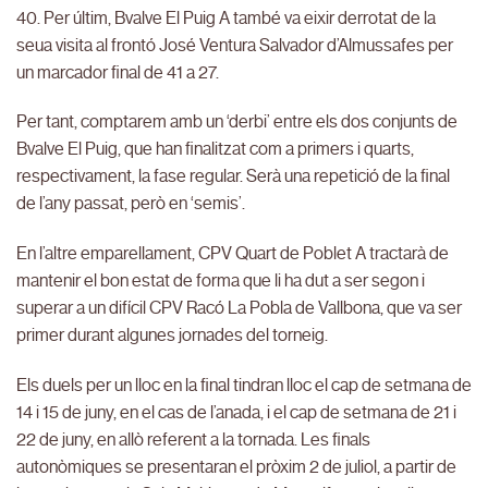
40. Per últim, Bvalve El Puig A també va eixir derrotat de la
seua visita al frontó José Ventura Salvador d’Almussafes per
un marcador final de 41 a 27.
Per tant, comptarem amb un ‘derbi’ entre els dos conjunts de
Bvalve El Puig, que han finalitzat com a primers i quarts,
respectivament, la fase regular. Serà una repetició de la final
de l’any passat, però en ‘semis’.
En l’altre emparellament, CPV Quart de Poblet A tractarà de
mantenir el bon estat de forma que li ha dut a ser segon i
superar a un difícil CPV Racó La Pobla de Vallbona, que va ser
primer durant algunes jornades del torneig.
Els duels per un lloc en la final tindran lloc el cap de setmana de
14 i 15 de juny, en el cas de l’anada, i el cap de setmana de 21 i
22 de juny, en allò referent a la tornada. Les finals
autonòmiques se presentaran el pròxim 2 de juliol, a partir de