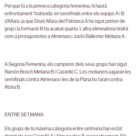
Pel que fa a la primera categoria femenina, hi haurà
enfrontament ‘fratricida’ en semifinals entre els equips A i B
d’Alfara, ja que Disid Alfara del Patriarca A ha sigut primer de
grup i la formació B ha acabat quarta. L’altra eliminatòria tindrà
com a protagonistes a Almenara i Justo Ballester Meliana A.
A Segona Femenina, els campions dels seus grups han sigut
Ramón Bosch Meliana B i Castelló C. Les melianers jugaran les
semifinals contra Almenara i les de la Plana ho faran contra
Alzira B.
ENTRE SETMANA
Els grups de la màxima categoria entre setmana han estat