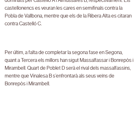
dominats per Castelló A i Almussafes B, respectivament. Els
castellonencs es veuran les cares en semifinals contra la
Pobla de Vallbona, mentre que els de la Ribera Alta es citaran
contra Castelló C.
Per últim, a falta de completar la segona fase en Segona,
quant a Tercera els millors han sigut Massalfassar i Bonrepòs i
Mirambell. Quart de Poblet D serà el rival dels massalfassins,
mentre que Vinalesa B s’enfrontarà als seus veïns de
Bonrepòs i Mirambell.