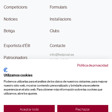
Competicions
Formularis
Notícies
Instal·lacions
Botiga
Clubs
Esportista d'Èlit
Contacte
info@fedpival.es
Patrocinadors
96 374 95 58
Política de privacidad
C/Marqués de Sant Joan nº 32,
Transparència
baix B,
Utilizamos cookies
46015, València
#MouLaPilota
Podemos utilizarlas para el análisis de los datos de nuestros visitantes, para mejorar
nuestro sitio web, mostrar contenido personalizado y brindarle una excelente
experiencia en el sitio web. Para obtener más información sobre las cookies que
utilizamos, abre los ajustes.
Made with ♥ by
Aceptar todo
Rechazar