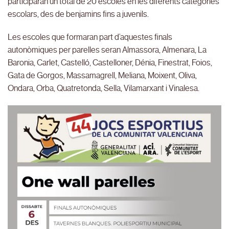
participaran un total de 20 escoles en les diferents categories
escolars, des de benjamins fins a juvenils.
Les escoles que formaran part d’aquestes finals
autonòmiques per parelles seran Almassora, Almenara, La
Baronia, Carlet, Castelló, Castelloner, Dénia, Finestrat, Foios,
Gata de Gorgos, Massamagrell, Meliana, Moixent, Oliva,
Ondara, Orba, Quatretonda, Sella, Vilamarxant i Vinalesa.