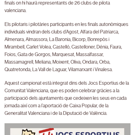
finals on hi haurà representants de 26 clubs de pilota
valenciana.
Els pilotaris i pilotàries participants en les finals autonòmiques
individuals vindran dels clubs d’Agost, Alfara del Patriarca,
Almenara, Almassora, La Baronia, Bicorp, Bonrepòs i
Mirambell, Carlet Volea, Castelló, Castelloner, Dénia, Faura,
Foios, Gata de Gorgos, Marquesat, Massalfassar,
Massamagrell, Meliana, Moixent, Oliva, Ondara, Orba,
Quatretonda, La Vall de Laguar, Vilamarxant i Vinalesa.
Aquest campionat està integrat dins dels Jocs Esportius de la
Comunitat Valenciana, que es poden celebrar gràcies a la
participació dels ajuntaments que cedeixen les seus en cada
jornada així com a l’aportació de Caixa Popular, de la
Generalitat Valenciana i de la Diputació de València.