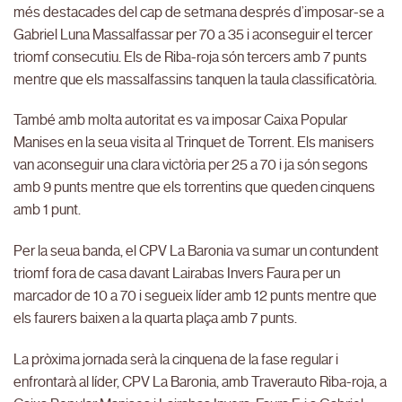
més destacades del cap de setmana després d’imposar-se a
Gabriel Luna Massalfassar per 70 a 35 i aconseguir el tercer
triomf consecutiu. Els de Riba-roja són tercers amb 7 punts
mentre que els massalfassins tanquen la taula classificatòria.
També amb molta autoritat es va imposar Caixa Popular
Manises en la seua visita al Trinquet de Torrent. Els manisers
van aconseguir una clara victòria per 25 a 70 i ja són segons
amb 9 punts mentre que els torrentins que queden cinquens
amb 1 punt.
Per la seua banda, el CPV La Baronia va sumar un contundent
triomf fora de casa davant Lairabas Invers Faura per un
marcador de 10 a 70 i segueix líder amb 12 punts mentre que
els faurers baixen a la quarta plaça amb 7 punts.
La pròxima jornada serà la cinquena de la fase regular i
enfrontarà al líder, CPV La Baronia, amb Traverauto Riba-roja, a