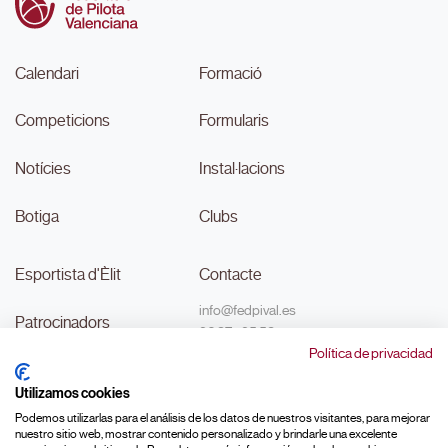
Calendari
Formació
Competicions
Formularis
Notícies
Instal·lacions
Botiga
Clubs
Esportista d'Èlit
Contacte
info@fedpival.es
Patrocinadors
96 374 95 58
Política de privacidad
C/Marqués de Sant Joan nº 32,
Transparència
baix B,
Utilizamos cookies
46015, València
#MouLaPilota
Podemos utilizarlas para el análisis de los datos de nuestros visitantes, para mejorar
nuestro sitio web, mostrar contenido personalizado y brindarle una excelente