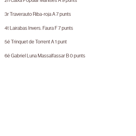
2n Caixa Popular Manises A 9 punts
3r Traverauto Riba-roja A 7 punts
4t Lairabas Invers. Faura F 7 punts
5é Trinquet de Torrent A 1 punt
6é Gabriel Luna Massalfassar B 0 punts