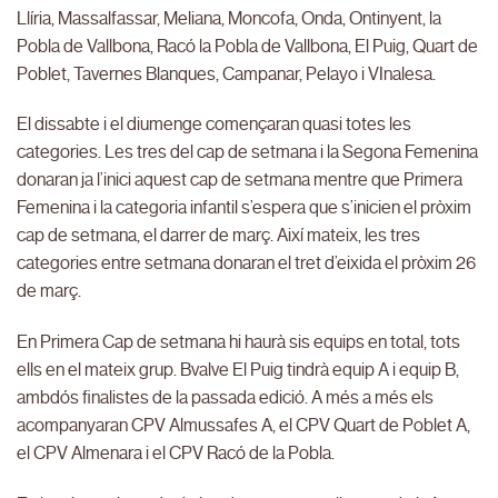
Llíria, Massalfassar, Meliana, Moncofa, Onda, Ontinyent, la
Pobla de Vallbona, Racó la Pobla de Vallbona, El Puig, Quart de
Poblet, Tavernes Blanques, Campanar, Pelayo i VInalesa.
El dissabte i el diumenge començaran quasi totes les
categories. Les tres del cap de setmana i la Segona Femenina
donaran ja l’inici aquest cap de setmana mentre que Primera
Femenina i la categoria infantil s’espera que s’inicien el pròxim
cap de setmana, el darrer de març. Així mateix, les tres
categories entre setmana donaran el tret d’eixida el pròxim 26
de març.
En Primera Cap de setmana hi haurà sis equips en total, tots
ells en el mateix grup. Bvalve El Puig tindrà equip A i equip B,
ambdós finalistes de la passada edició. A més a més els
acompanyaran CPV Almussafes A, el CPV Quart de Poblet A,
el CPV Almenara i el CPV Racó de la Pobla.