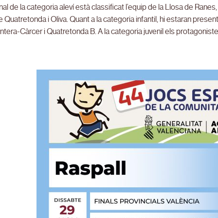
final de la categoria aleví està classificat l’equip de la Llosa de Ranes
e Quatretonda i Oliva. Quant a la categoria infantil, hi estaran prese
tera-Càrcer i Quatretonda B. A la categoria juvenil els protagonist