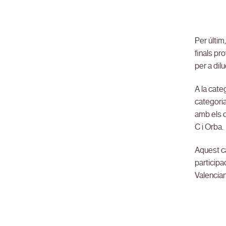
Per últim
finals pr
per a dil
A la cate
categoria
amb els c
C i Orba.
Aquest ca
participa
Valencian