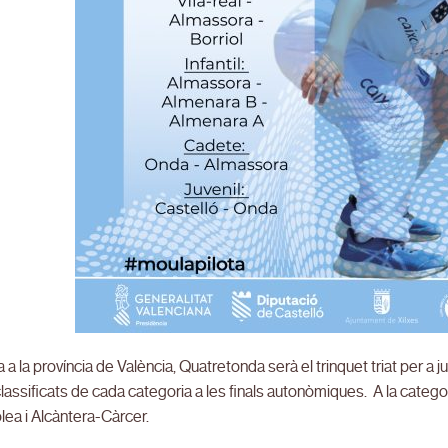
a a la província de València, Quatretonda serà el trinquet triat per a j
lassificats de cada categoria a les finals autonòmiques. A la categ
lea i Alcàntera-Càrcer.