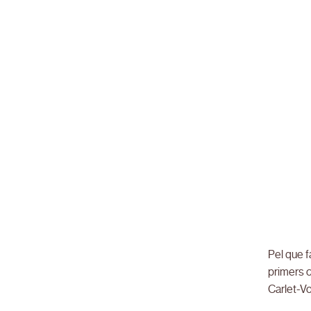
Pel que f
primers c
Carlet-Vo