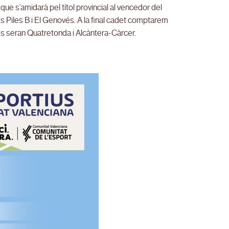
, que s’amidarà pel títol provincial al vencedor del
nts Piles B i El Genovés. A la final cadet comptarem
es seran Quatretonda i Alcàntera-Càrcer.