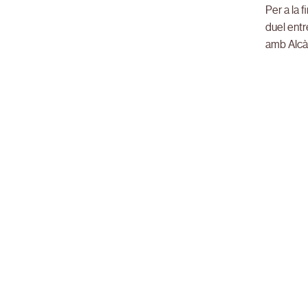
Per a la 
duel entr
amb Alcàn