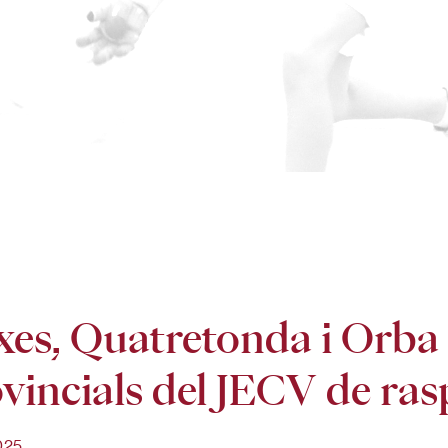
xes, Quatretonda i Orba c
vincials del JECV de ras
025