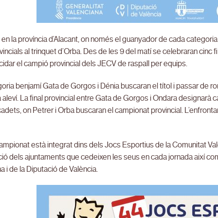
, en la província d’Alacant, on només el guanyador de cada categoria p
ovincials al trinquet d’Orba. Des de les 9 del matí se celebraran cinc
ucidar el campió provincial dels JECV de raspall per equips.
goria benjamí Gata de Gorgos i Dénia buscaran el títol i passar de ro
 aleví. La final provincial entre Gata de Gorgos i Ondara designarà ca
adets, on Petrer i Orba buscaran el campionat provincial. L’enfront
mpionat està integrat dins dels Jocs Esportius de la Comunitat Val
ció dels ajuntaments que cedeixen les seus en cada jornada així com 
a i de la Diputació de València.