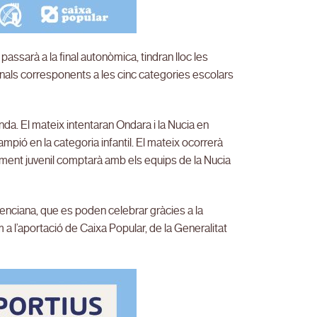
assarà a la final autonòmica, tindran lloc les
 finals corresponents a les cinc categories escolars
nda. El mateix intentaran Ondara i la Nucia en
mpió en la categoria infantil. El mateix ocorrerà
ament juvenil comptarà amb els equips de la Nucia
enciana, que es poden celebrar gràcies a la
a l’aportació de Caixa Popular, de la Generalitat