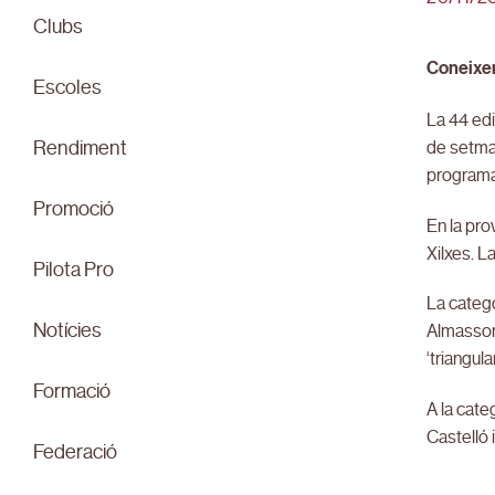
Clubs
Coneixer
Escoles
La 44 edi
de setman
Rendiment
programa
Promoció
En la pro
Xilxes. La
Pilota Pro
La catego
Notícies
Almassora
‘triangul
Formació
A la cate
Castelló 
Federació