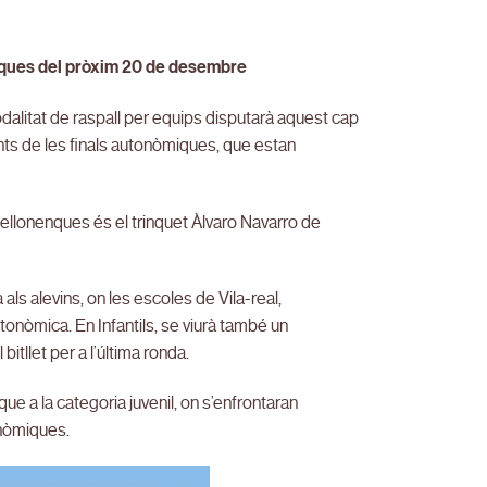
miques del pròxim 20 de desembre
dalitat de raspall per equips disputarà aquest cap
nts de les finals autonòmiques, que estan
castellonenques és el trinquet Àlvaro Navarro de
ls alevins, on les escoles de Vila-real,
utonòmica. En Infantils, se viurà també un
itllet per a l’última ronda.
que a la categoria juvenil, on s’enfrontaran
onòmiques.