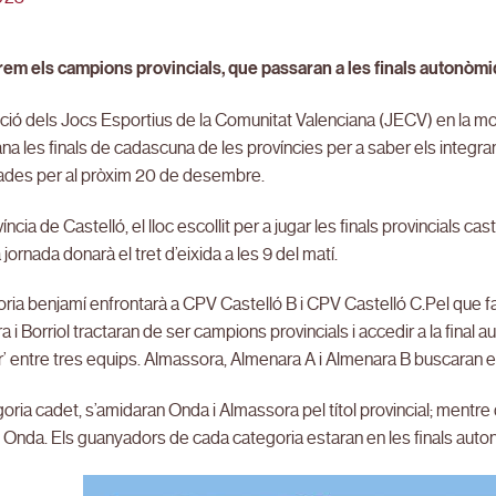
em els campions provincials, que passaran a les finals autonò
ció dels Jocs Esportius de la Comunitat Valenciana (JECV) en la mo
a les finals de cadascuna de les províncies per a saber els integra
des per al pròxim 20 de desembre.
víncia de Castelló, el lloc escollit per a jugar les finals provincials 
 jornada donarà el tret d’eixida a les 9 del matí.
ria benjamí enfrontarà a CPV Castelló B i CPV Castelló C.Pel que fa a
 i Borriol tractaran de ser campions provincials i accedir a la final a
ar’ entre tres equips. Almassora, Almenara A i Almenara B buscaran el b
goria cadet, s’amidaran Onda i Almassora pel títol provincial; mentre 
i Onda. Els guanyadors de cada categoria estaran en les finals aut