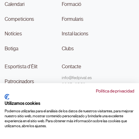
Calendari
Formació
Competicions
Formularis
Notícies
Instal·lacions
Botiga
Clubs
Esportista d'Èlit
Contacte
info@fedpival.es
Patrocinadors
96 374 95 58
Política de privacidad
C/Marqués de Sant Joan nº 32,
Transparència
baix B,
Utilizamos cookies
46015, València
#MouLaPilota
Podemos utilizarlas para el análisis de los datos de nuestros visitantes, para mejorar
nuestro sitio web, mostrar contenido personalizado y brindarle una excelente
experiencia en el sitio web. Para obtener más información sobre las cookies que
utilizamos, abre los ajustes.