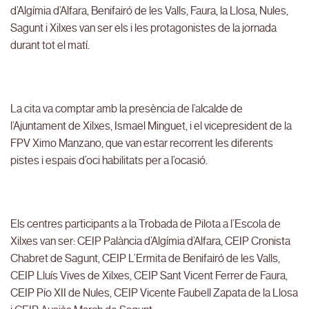
d’Algímia d’Alfara, Benifairó de les Valls, Faura, la Llosa, Nules,
Sagunt i Xilxes van ser els i les protagonistes de la jornada
durant tot el matí.
La cita va comptar amb la presència de l’alcalde de
l’Ajuntament de Xilxes, Ismael Minguet, i el vicepresident de la
FPV Ximo Manzano, que van estar recorrent les diferents
pistes i espais d’oci habilitats per a l’ocasió.
Els centres participants a la Trobada de Pilota a l’Escola de
Xilxes van ser: CEIP Palància d’Algímia d’Alfara, CEIP Cronista
Chabret de Sagunt, CEIP L’Ermita de Benifairó de les Valls,
CEIP Lluís Vives de Xilxes, CEIP Sant Vicent Ferrer de Faura,
CEIP Pío XII de Nules, CEIP Vicente Faubell Zapata de la Llosa