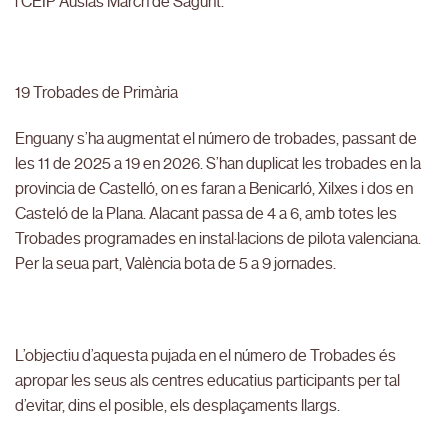
i CEIP Ausiàs March de Sagunt.
19 Trobades de Primària
Enguany s’ha augmentat el número de trobades, passant de
les 11 de 2025 a 19 en 2026. S’han duplicat les trobades en la
provincia de Castelló, on es faran a Benicarló, Xilxes i dos en
Casteló de la Plana. Alacant passa de 4 a 6, amb totes les
Trobades programades en instal·lacions de pilota valenciana.
Per la seua part, València bota de 5 a 9 jornades.
L’objectiu d’aquesta pujada en el número de Trobades és
apropar les seus als centres educatius participants per tal
d’evitar, dins el posible, els desplaçaments llargs.