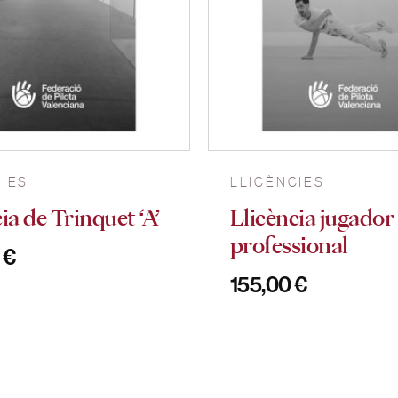
CIES
LLICÈNCIES
ia de Trinquet ‘A’
Llicència jugador
professional
0
€
155,00
€