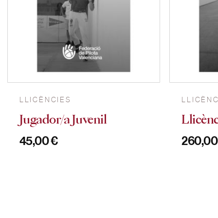
LLICÈNCIES
LLICÈN
Jugador/a Juvenil
Llicènc
45,00
€
260,0