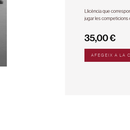
Llicència que correspon 
jugar les competicions 
35,00
€
AFEGEIX A LA 