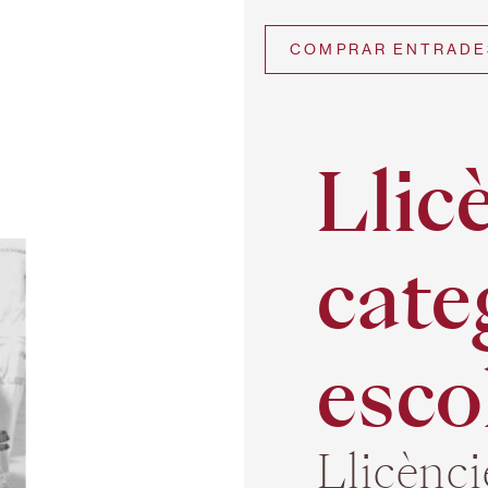
COMPRAR ENTRADE
Llic
cate
esco
Llicènci