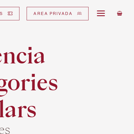
S
AREA PRIVADA
ència
gories
lars
es