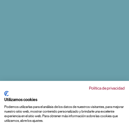
Política de privacidad
Utilizamos cookies
Podemos utilizarlas para el análisis de los datos de nuestros visitantes, para mejorar
nuestro sitio web, mostrar contenido personalizado y brindarle una excelente
experiencia en el sitio web. Para obtener más información sobre las cookies que
Galeria
utilizamos, abre los ajustes.