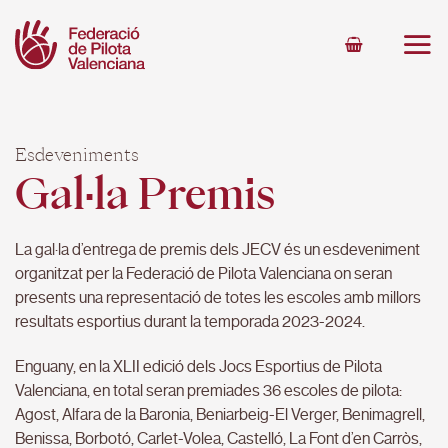
Skip
to
content
Esdeveniments
Gal·la Premis
La gal·la d’entrega de premis dels JECV és un esdeveniment
organitzat per la Federació de Pilota Valenciana on seran
presents una representació de totes les escoles amb millors
resultats esportius durant la temporada 2023-2024.
Enguany, en la XLII edició dels Jocs Esportius de Pilota
Valenciana, en total seran premiades 36 escoles de pilota:
Agost, Alfara de la Baronia, Beniarbeig-El Verger, Benimagrell,
Benissa, Borbotó, Carlet-Volea, Castelló, La Font d’en Carròs,